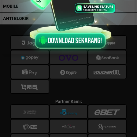
MOBILE
ALTERNATIF LINK
ANTI BLOKIR
Cara Pembayaran:
Partner Kami: