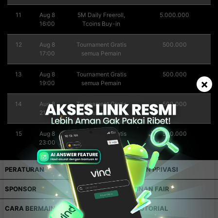
11
Aug 8
5M Daily Freeroll,
5.000.000
16:00
Tcoins Buy-in
12
Aug 8
Tournament Gratis
500.000
17:00
semua Pemain
13
Aug 8
Tournament Gratis
500.000
×
19:00
semua Pemain
14
Aug 8
Tournament Gratis
500.000
21:00
semua Pemain
15
Aug 8
Tournament Gratis
500.000
23:00
semua Pemain
PERATURAN
KEBIJAKAN PRIVASI
SPONSOR
PERMAINAN FAIR
CARA BERMAIN
VIDEO TUTORIAL