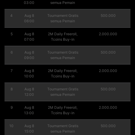
03:00
semua Pemain
4
Aug 8
Tournament Gratis
500.000
06:00
semua Pemain
5
Aug 8
2M Daily Freeroll,
2.000.000
07:00
Tcoins Buy-in
6
Aug 8
Tournament Gratis
500.000
09:00
semua Pemain
7
Aug 8
2M Daily Freeroll,
2.000.000
10:00
Tcoins Buy-in
8
Aug 8
Tournament Gratis
500.000
12:00
semua Pemain
9
Aug 8
2M Daily Freeroll,
2.000.000
13:00
Tcoins Buy-in
10
Aug 8
Tournament Gratis
500.000
15:00
semua Pemain