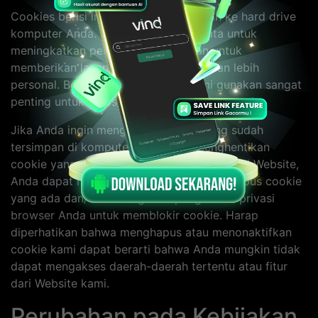
Cookies berisi informasi yang dialihkan ke hard drive
komputer Anda. Mereka membantu kita untuk
meningkatkan performa website dan untuk
memberikan layanan yang lebih baik dan lebih
personal. Beberapa cookie yang kami gunakan sangat
penting untuk Website agar dapat beroperasi.
Jika Anda ingin menghapus cookie yang sudah
tersimpan di komputer Anda atau menghentikan
cookie yang melacak pola browsing Anda di Website,
Anda dapat melakukannya dengan menghapus cookie
yang ada dan/atau mengubah pengaturan privasi
browser Anda untuk memblokir cookie. Harap
diperhatikan bahwa menghapus atau menonaktifkan
cookie kami dapat berarti bahwa Anda mungkin tidak
dapat mengakses daerah-daerah tertentu atau fitur
dari Website kami.
Perubahan pada Kebijakan