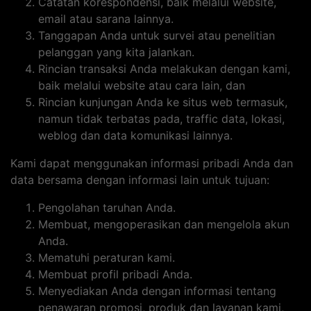
Catatan korespondensi, baik melalui website,
email atau sarana lainnya.
Tanggapan Anda untuk survei atau penelitian
pelanggan yang kita jalankan.
Rincian transaksi Anda melakukan dengan kami,
baik melalui website atau cara lain, dan
Rincian kunjungan Anda ke situs web termasuk,
namun tidak terbatas pada, traffic data, lokasi,
weblog dan data komunikasi lainnya.
Kami dapat menggunakan informasi pribadi Anda dan
data bersama dengan informasi lain untuk tujuan:
Pengolahan taruhan Anda.
Membuat, mengoperasikan dan mengelola akun
Anda.
Mematuhi peraturan kami.
Membuat profil pribadi Anda.
Menyediakan Anda dengan informasi tentang
penawaran promosi, produk dan layanan kami,