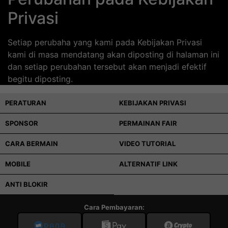
Privasi
Setiap perubaha yang kami pada Kebijakan Privasi
kami di masa mendatang akan diposting di halaman ini
dan setiap perubahan tersebut akan menjadi efektif
begitu diposting.
PERATURAN
KEBIJAKAN PRIVASI
SPONSOR
PERMAINAN FAIR
CARA BERMAIN
VIDEO TUTORIAL
MOBILE
ALTERNATIF LINK
ANTI BLOKIR
Cara Pembayaran: